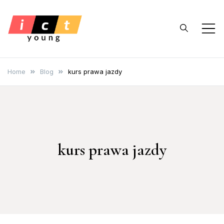
Skip
to
content
ictyoung.pl
Szkoła Nauki Jazdy
Home
Blog
kurs prawa jazdy
kurs prawa jazdy